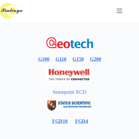
跳
至
主
要
內
容
G100
G110
G150
G200
Sensepoint XCD
FGD10
FGD4