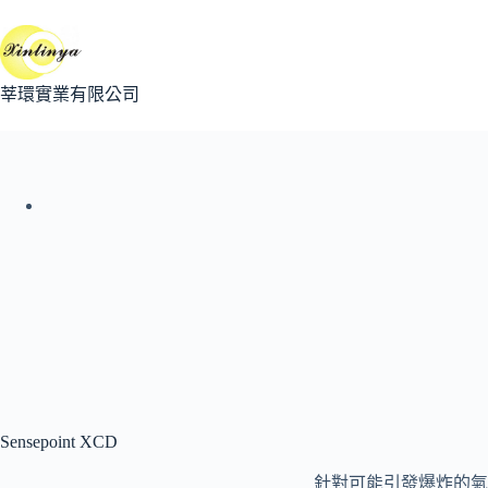
跳
至
主
要
莘環實業有限公司
內
容
Sensepoint XCD
針對可能引發爆炸的氣