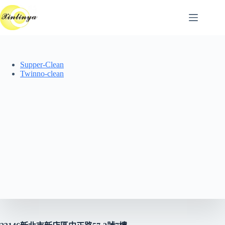
跳
至
主
要
內
Supper-Clean
容
Twinno-clean